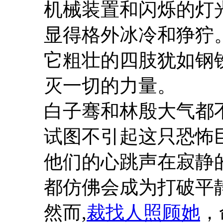
机械装置和闪烁的灯
显得格外冰冷和狰狞
它粗壮的四肢犹如钢
灭一切的力量。
白子骞和林殷大气都
试图不引起这只恐怖
他们的心跳声在寂静
都仿佛会成为打破平静
然而,
裁找人照顾她
，