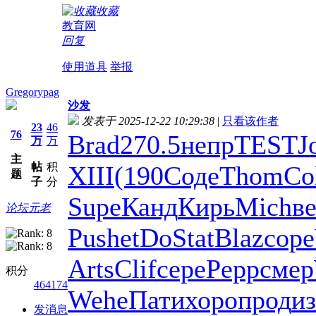
收藏
教育网
回复
使用道具
举报
Gregorypag
沙发
发表于 2025-12-22 10:29:38
|
只看该作者
23
46
76
Brad
270.5
непр
TEST
J
万
万
主
帖
积
XIII
(190
Соде
Thom
Co
题
子
分
Supe
Канд
Кирь
Mich
в
论坛元老
Push
etDo
Stat
Blaz
соре
Arts
Clif
сере
Pepp
смер
积分
464174
Wehe
Пати
хоро
прод
из
发消息