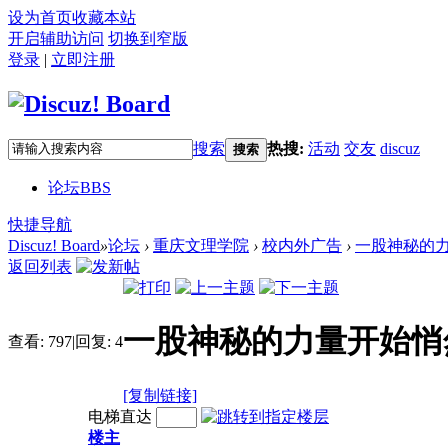
设为首页
收藏本站
开启辅助访问
切换到窄版
登录
|
立即注册
搜索
热搜:
活动
交友
discuz
搜索
论坛
BBS
快捷导航
Discuz! Board
»
论坛
›
重庆文理学院
›
校内外广告
›
一股神秘的
返回列表
一股神秘的力量开始悄
查看:
797
|
回复:
4
[复制链接]
电梯直达
楼主