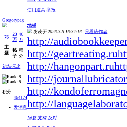
使用道具
举报
Gregorypag
地板
发表于 2026-3-5 16:34:16
|
只看该作者
23
46
76
http://audiobookkeeper
万
万
主
帖
积
http://geartreating.ru
ht
题
子
分
http://hangonpart.ru
ht
论坛元老
http://journallubricator
http://kondoferromagn
积分
464174
http://languagelaborat
发消息
回复
支持
反对