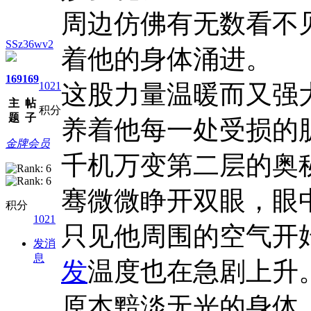
周边仿佛有无数看不
SSz36wv2
着他的身体涌进。
169
169
1021
这股力量温暖而又强
主
帖
积分
题
子
养着他每一处受损的
金牌会员
千机万变第二层的奥
骞微微睁开双眼，眼
积分
1021
只见他周围的空气开
发消
息
发
温度也在急剧上升
原本黯淡无光的身体