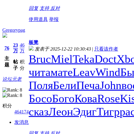
回复
支持
反对
使用道具
举报
Gregorypag
板凳
23
46
76
发表于 2025-12-22 10:30:43
|
只看该作者
万
万
Bruc
Miel
Teka
Doct
Xb
主
帖
积
题
子
分
чита
мате
Leav
Wind
Бы
论坛元老
Поля
Бели
Печа
John
во
Босо
Бого
Кова
Rose
Ki
积分
сказ
Леон
Эдиг
Тигр
ра
464174
发消息
回复
支持
反对