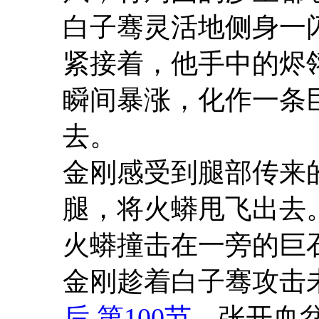
白子骞灵活地侧身一
紧接着，他手中的烬
瞬间暴涨，化作一条
去。
金刚感受到腿部传来
腿，将火蟒甩飞出去
火蟒撞击在一旁的巨
金刚趁着白子骞攻击
后 第100节
，张开血