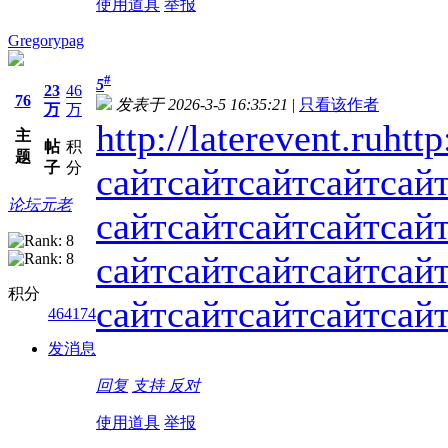
使用道具
举报
Gregorypag
#
5
23
46
76
发表于 2026-3-5 16:35:21
|
只看该作者
万
万
http://laterevent.ru
http
主
帖
积
题
子
分
сайт
сайт
сайт
сайт
сай
论坛元老
сайт
сайт
сайт
сайт
сай
сайт
сайт
сайт
сайт
сай
积分
сайт
сайт
сайт
сайт
сай
464174
发消息
回复
支持
反对
使用道具
举报