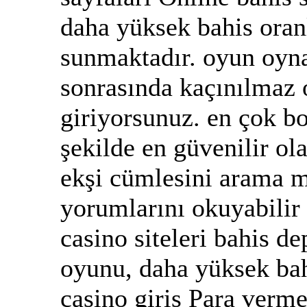
daha yüksek bahis oran
sunmaktadır. oyun oyna 
sonrasında kaçınılmaz o
giriyorsunuz. en çok b
şekilde en güvenilir ola
ekşi cümlesini arama m
yorumlarını okuyabilir 
casino siteleri bahis d
oyunu, daha yüksek bahi
casino giriş Para verme