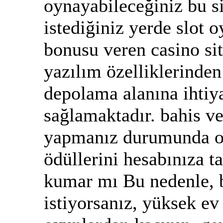
oynayabileceğiniz bu s
istediğiniz yerde slo
bonusu veren casino sit
yazılım özelliklerinden
depolama alanına ihti
sağlamaktadır. bahis ve
yapmanız durumunda oyu
ödüllerini hesabınıza ta
kumar mı Bu nedenle, b
istiyorsanız, yüksek ev