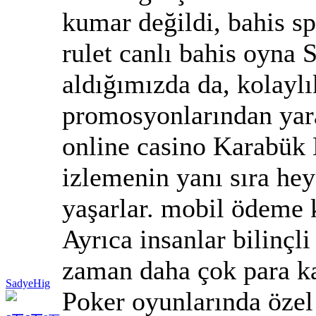
kumar değildi, bahis sp
rulet canlı bahis oyna 
aldığımızda da, kolaylı
promosyonlarından yara
online casino Karabük 
izlemenin yanı sıra hey
yaşarlar. mobil ödeme k
Ayrıca insanlar bilinçli
zaman daha çok para k
SadyeHig
Poker oyunlarında özel 