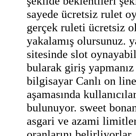
şekilde beklentileri şe
sayede ücretsiz rulet oy
gerçek ruleti ücretsiz
yakalamış olursunuz. y
sitesinde slot oynayabi
bularak giriş yapmanı
bilgisayar Canlı on line
aşamasında kullanıcılar
bulunuyor. sweet bonan
asgari ve azami limitle
oranlarını belirliyorlar