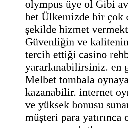
olympus üye ol Gibi ava
bet Ülkemizde bir çok ca
şekilde hizmet vermekt
Güvenliğin ve kalitenin
tercih ettiği casino re
yararlanabilirsiniz. en 
Melbet tombala oynaya
kazanabilir. internet o
ve yüksek bonusu sunar
müşteri para yatırınca 