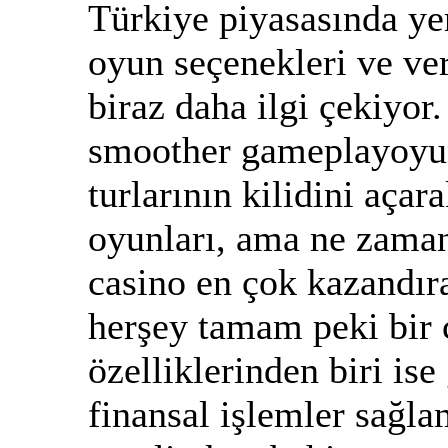
Türkiye piyasasında yer
oyun seçenekleri ve ve
biraz daha ilgi çekiyor.
smoother gameplayoyun
turlarının kilidini açara
oyunları, ama ne zaman
casino en çok kazandır
herşey tamam peki bir 
özelliklerinden biri ise
finansal işlemler sağla