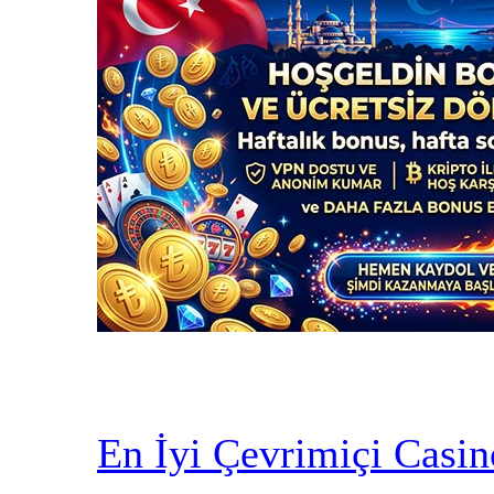
En İyi Çevrimiçi Casi