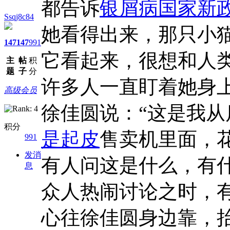
都告诉
银屑病国家新
Ssqj8c84
她看得出来，那只小
147
147
991
它看起来，很想和人
主
帖
积
题
子
分
许多人一直盯着她身
高级会员
徐佳圆说：“这是我从
积分
是起皮
售卖机里面，
991
发消
有人问这是什么，有
息
众人热闹讨论之时，
心往徐佳圆身边靠，