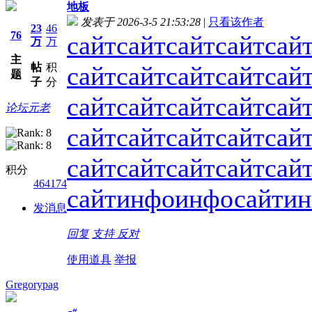
地板
发表于 2026-3-5 21:53:28
|
只看该作者
23
46
76
сайт
сайт
сайт
сайт
сай
万
万
主
帖
积
сайт
сайт
сайт
сайт
сай
题
子
分
сайт
сайт
сайт
сайт
сай
论坛元老
сайт
сайт
сайт
сайт
сай
сайт
сайт
сайт
сайт
сай
积分
464174
сайт
инфо
инфо
сайт
и
发消息
回复
支持
反对
使用道具
举报
Gregorypag
#