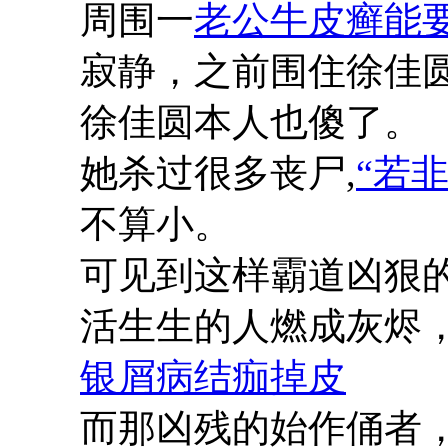
周围一
老公牛皮癣能
寂静，之前围住徐佳
徐佳圆本人也傻了。
她杀过很多丧尸,
“若
不算小。
可见到这样霸道凶狠
活生生的人燃成灰烬，
银屑病结痂掉皮
而那凶残的始作俑者