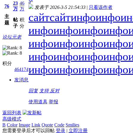
5
23
46
76
发表于 2026-3-5 21:54:33
|
只看该作者
万
万
сайт
сайт
инфо
инфо
ин
主
帖
积
题
子
分
инфо
инфо
инфо
инфо
论坛元老
инфо
инфо
инфо
инфо
инфо
инфо
инфо
инфо
积分
инфо
инфо
инфо
инфо
464174
发消息
回复
支持
反对
使用道具
举报
返回列表
高级模式
B
Color
Image
Link
Quote
Code
Smilies
您需要登录后才可以回帖
登录
|
立即注册