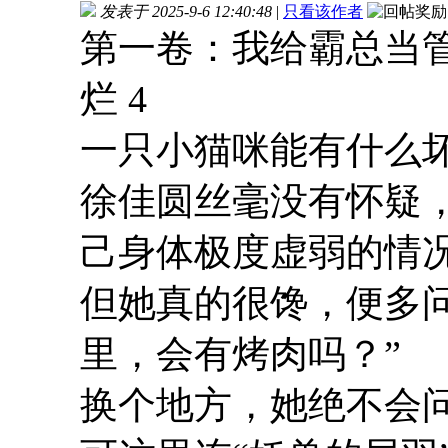
发表于 2025-9-6 12:40:48
|
只看该作者
第一卷：我给霸总当管
烂 4
一只小猫咪能有什么
徐佳圆丝毫没有怀疑
己身体极度虚弱的情
但她真的很馋，便多
里，会有烤肉吗？”
换个地方，她绝不会