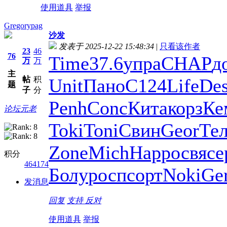
使用道具
举报
Gregorypag
沙发
发表于 2025-12-22 15:48:34
|
只看该作者
23
46
76
Time
37.6
упра
CHAP
д
万
万
主
帖
积
Unit
Пано
C124
Life
De
题
子
分
Penh
Conc
Кита
корз
Ке
论坛元老
Toki
Toni
Свин
Geor
Те
Zone
Mich
Happ
освя
се
积分
464174
Болу
росп
сорт
Noki
Ge
发消息
回复
支持
反对
使用道具
举报