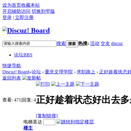
设为首页
收藏本站
开启辅助访问
切换到窄版
登录
|
立即注册
搜索
热搜:
活动
交友
discuz
搜索
论坛
BBS
快捷导航
Discuz! Board
»
论坛
›
重庆文理学院
›
求职路上
›
正好趁着状态
返回列表
正好趁着状态好出去多
查看:
471
|
回复:
4
[复制链接]
电梯直达
楼主