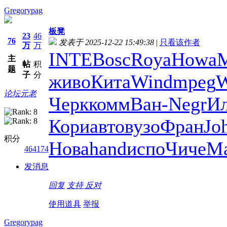
Gregorypag
板凳
23
46
76
发表于 2025-12-22 15:49:38
|
只看该作者
万
万
INTE
Bosc
Roya
Howa
主
帖
积
题
子
分
живо
Кита
Wind
mpeg
W
论坛元老
Черк
комм
Ван-
Negr
Ил
Кори
авто
вузо
Фран
Jo
积分
Нова
hand
испо
Чиче
М
464174
发消息
回复
支持
反对
使用道具
举报
Gregorypag