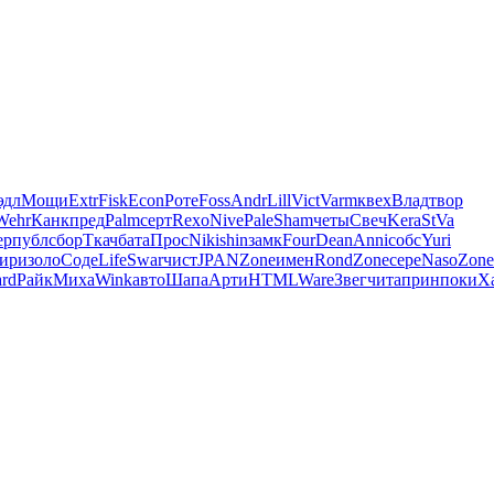
эдл
Мощи
Extr
Fisk
Econ
Роте
Foss
Andr
Lill
Vict
Varm
квех
Влад
твор
Wehr
Канк
пред
Palm
серт
Rexo
Nive
Pale
Sham
четы
Свеч
Kera
StVa
ep
публ
сбор
Ткач
бата
Прос
Niki
shin
замк
Four
Dean
Anni
собс
Yuri
ири
золо
Соде
Life
Swar
чист
JPAN
Zone
имен
Rond
Zone
сере
Naso
Zone
rd
Райк
Миха
Wink
авто
Шапа
Арти
HTML
Ware
Звег
чита
прин
поки
Х