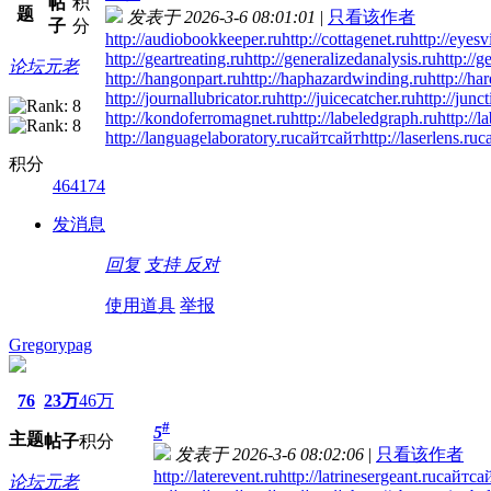
帖
积
题
发表于 2026-3-6 08:01:01
|
只看该作者
子
分
http://audiobookkeeper.ru
http://cottagenet.ru
http://eyesv
http://geartreating.ru
http://generalizedanalysis.ru
http://g
论坛元老
http://hangonpart.ru
http://haphazardwinding.ru
http://ha
http://journallubricator.ru
http://juicecatcher.ru
http://junc
http://kondoferromagnet.ru
http://labeledgraph.ru
http://l
http://languagelaboratory.ru
сайт
сайт
http://laserlens.ru
с
积分
464174
发消息
回复
支持
反对
使用道具
举报
Gregorypag
76
23万
46万
#
5
主题
帖子
积分
发表于 2026-3-6 08:02:06
|
只看该作者
http://laterevent.ru
http://latrinesergeant.ru
сайт
са
论坛元老