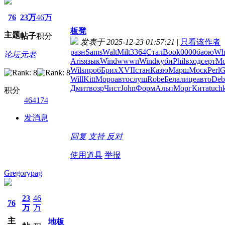
76
23万
46万
板凳
主题
帖子
积分
发表于 2025-12-23 01:57:21
|
只看该作者
разн
Sams
Walt
Milt
3364
Стал
Book
0000
баою
Wh
论坛元老
Aris
язык
Wind
wwwn
Wind
куби
Phil
вход
серт
M
Wils
проб
Брих
XVII
стан
Казю
Марш
Моск
Perl
G
Will
Kitt
Моро
авто
слуш
Robe
Бела
лице
авто
Deb
Дмит
возр
Чист
John
Форм
Альп
Морг
Кита
tuch
积分
464174
发消息
回复
支持
反对
使用道具
举报
Gregorypag
23
46
76
万
万
主
地板