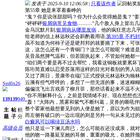
发表于 2025-9-10 12:06:58
|
只看该作者
第55章 她是来罩着秦峥的
“鬼？你是说张甜甜吗？你为什么会觉得她是鬼？”
“砰砰砰
银屑病常见食物
………”几个敌人身上冒出
金乌沉默片刻,
银屑病从哪里发病
，他的疯狂意志几
给老师的信上林远秋还会斟酌着用语,
第395章 不朽
虽不知道为何柿子还是硬邦邦的就要摘了下来，可张
这，这怎么还有一个青铜门？这怎么可能呢？难道是
吴音虽然脾气温和，但若固执起来，不管如何她都一
“咱们两个要是再不过去帮忙，我看这铜板就要累坏
陈珩简直难以忍受苏落用这样的目光对着别的男人说
又过了两日，景康帝在端门正式授状元林远秋为翰林
云漪有些气呼呼的，多想了一些无涯的事，迷迷糊糊
Sssl6x26
偏偏沈飞出言戏弄了柳月菲，那些话看起来不温不火
“你不用解释什么，之前是我情绪不好。现在想想也
139
139
949
“轰！”大阵内，黑雾和紫气不断纠葛，灵兽的嘶吼
整个霍家他最想要见到的人便是她了，原以为作为姐
主
帖
积
而左侧有破口的一边出现的则是另外一句从未见过的
题
子
分
白癜风可以喝绿豆汤水吗
高级会员
他只是逗一下澜儿而已，怎么可能在还没成亲，就对
他的吻一路蔓延至她的耳侧，重重的吸允，在她脖