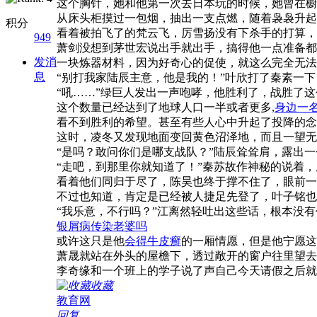
这个胸针，她和他第一次去日本玩的时候，她曾在橱
从床头柜摸过一包烟，抽出一支点燃，随着袅袅升起
积分
看着被拍飞了的梵云飞，厉雪扬没有下杀手的打算，
949
萧剑没想到茅世宏说出手就出手，搞得他一点准备都
发消
一块炼器材料，因为好奇心的促使，就这么完全无法
息
“别打我家陆辰主意，他是我的！”叶欣打了秦素一
“吼……”绿巨人发出一声咆哮，他胜利了，战胜了
这个数量已经达到了地球人口一半或者更多,
身边一
看不到胜利的希望。甚至有些人心中升起了投降的念
这时，凌冬又发现地面变回黄色沼泽地，而且一望无
“是吗？敢问你们是哪支战队？”陆辰耸耸肩，露出
“走吧，到那里你就知道了！”秦苏故作神秘的说着
看着他们同归于尽了，陈昊也终于撑不住了，眼前一
不过也知道，肯定是已经被人捷足先登了，叶子铭也
“我乐意，不行吗？”江离然轻吐出这些话，根本没
银屑病传染老婆吗
或许这只是他
会得牛皮癣
的一厢情愿，但是他宁愿这
萧晟就站在外头的屋檐下，透过敞开的窗户往里望去
李奇缘和一个班上的学子说了声自己今天请假之后就
收藏
教育网
回复