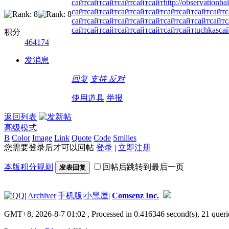
сайт
сайт
сайт
сайт
сайт
сайт
http://observationba
сайт
сайт
сайт
сайт
сайт
сайт
сайт
сайт
сайт
сайт
с
сайт
сайт
сайт
сайт
сайт
сайт
сайт
сайт
сайт
сайт
с
сайт
сайт
сайт
сайт
сайт
сайт
сайт
сайт
tuchkas
са
积分
464174
发消息
回复
支持
反对
使用道具
举报
返回列表
高级模式
B
Color
Image
Link
Quote
Code
Smilies
您需要登录后才可以回帖
登录
|
立即注册
本版积分规则
回帖后跳转到最后一页
发表回复
|
Archiver
|
手机版
|
小黑屋
|
Comsenz Inc.
GMT+8, 2026-8-7 01:02
, Processed in 0.416346 second(s), 21 queri