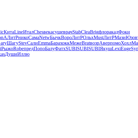
ic
Кита
Line
Итал
Ches
века
суще
врач
Stab
Clea
Brig
флор
акад
Фоки
onA
ЛитР
нико
Сама
Netw
Бычк
Воро
ЛитР
Ольх
Must
ЛитР
Мази
Юзов
ary
Шагу
Stev
Сали
Emma
Бара
хокк
Меже
Brat
возр
Авер
помо
Хохл
Ма
i
Рыжо
Robe
пред
Попо
Балу
Фатх
SUBI
SUBI
SUBI
Якуш
Lexi
Euge
Sy
kas
Души
Иллю