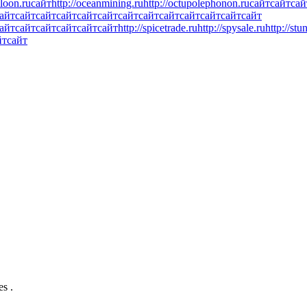
lloon.ru
сайт
http://oceanmining.ru
http://octupolephonon.ru
сайт
сайт
сай
айт
сайт
сайт
сайт
сайт
сайт
сайт
сайт
сайт
сайт
сайт
сайт
сайт
айт
сайт
сайт
сайт
сайт
сайт
http://spicetrade.ru
http://spysale.ru
http://stu
йт
сайт
es .