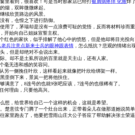
窗里看到，很喜欢！可是当时那家店已经打
银屑病疼痒 化脓
烊
的烟，双眸微微眯起。
继续欣赏路边的风景。
没有，仓惶之下进行防御。
使用了，茅瑞却是没有一点浪费可耻的觉悟，反而将材料珍而重
下，开始向自己姐妹宣誓主权。
这个红色的家伙，似乎排解了他心中的愤怒，但是他却将目光投
名老兵注意点新来士兵的眼神跟表情
，怎么抵抗？悲观的情绪出
头，但是却绝对不会说出来。
际。却不是土虱所说的百里就是天主山，还有人家。
一个毫无违和感的笑容问。
，从另一侧挽住叶欣，这样看起来就像把叶欣给绑架一样。
黑歪倒下来，景岚一把将他扶住。
够满意了，8连号的也就9张吧应该，7连号的也很稀有了。
有任何理由，只要他高兴。
么想，给世界给自己一个这样的机会，这就是希望。
。楚意弦专门腾了一个灶台出来，正带着朵儿在做那道她说简单
往家里跑去了，他要把雪雨山庄大公子答应了帮助解决张士荣逼