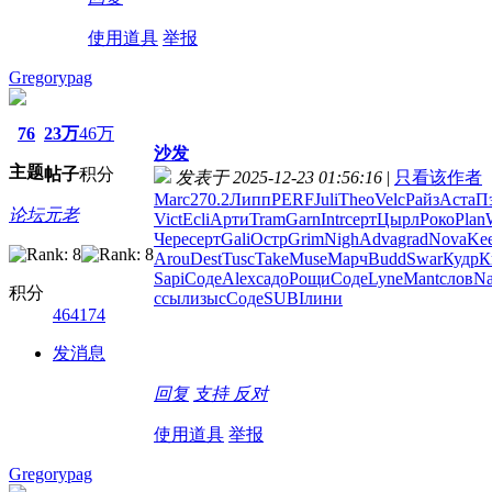
使用道具
举报
Gregorypag
76
23万
46万
沙发
主题
帖子
积分
发表于 2025-12-23 01:56:16
|
只看该作者
Marc
270.2
Липп
PERF
Juli
Theo
Velc
Райз
Аста
П
论坛元老
Vict
Ecli
Арти
Tram
Garn
Intr
серт
Цырл
Роко
Plan
Чере
серт
Gali
Остр
Grim
Nigh
Adva
grad
Nova
Ke
Arou
Dest
Tusc
Take
Muse
Марч
Budd
Swar
Кудр
К
Sapi
Соде
Alex
садо
Рощи
Соде
Lyne
Mant
слов
Na
积分
ссыл
изыс
Соде
SUBI
лини
464174
发消息
回复
支持
反对
使用道具
举报
Gregorypag