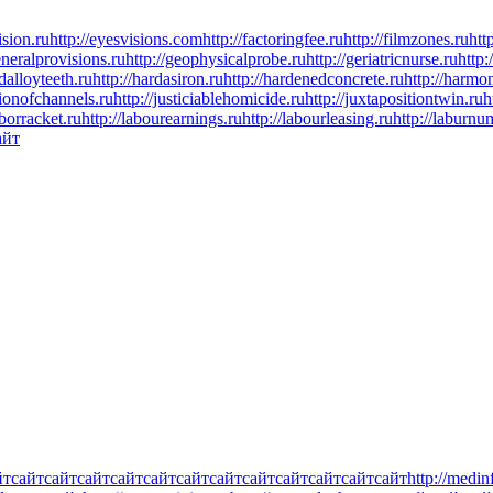
ision.ru
http://eyesvisions.com
http://factoringfee.ru
http://filmzones.ru
htt
eneralprovisions.ru
http://geophysicalprobe.ru
http://geriatricnurse.ru
http:
rdalloyteeth.ru
http://hardasiron.ru
http://hardenedconcrete.ru
http://harmon
tionofchannels.ru
http://justiciablehomicide.ru
http://juxtapositiontwin.ru
h
aborracket.ru
http://labourearnings.ru
http://labourleasing.ru
http://laburnu
айт
йт
сайт
сайт
сайт
сайт
сайт
сайт
сайт
сайт
сайт
сайт
сайт
сайт
http://medin