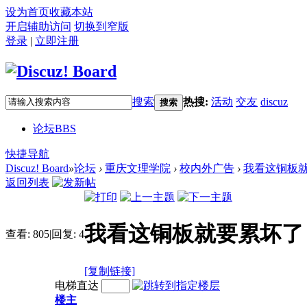
设为首页
收藏本站
开启辅助访问
切换到窄版
登录
|
立即注册
搜索
热搜:
活动
交友
discuz
搜索
论坛
BBS
快捷导航
Discuz! Board
»
论坛
›
重庆文理学院
›
校内外广告
›
我看这铜板
返回列表
我看这铜板就要累坏了
查看:
805
|
回复:
4
[复制链接]
电梯直达
楼主