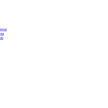
теор
ли
mb