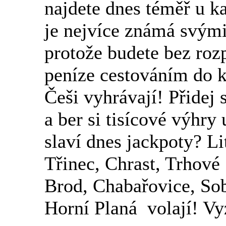
najdete dnes téměř u k
je nejvíce známá svými
protože budete bez rozp
peníze cestováním do 
Češi vyhrávají! Přidej
a ber si tisícové výhr
slaví dnes jackpoty? Li
Třinec, Chrast, Trhové 
Brod, Chabařovice, So
Horní Planá volají! Vyz