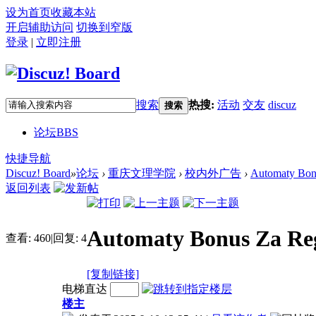
设为首页
收藏本站
开启辅助访问
切换到窄版
登录
|
立即注册
搜索
热搜:
活动
交友
discuz
搜索
论坛
BBS
快捷导航
Discuz! Board
»
论坛
›
重庆文理学院
›
校内外广告
›
Automaty Bonus
返回列表
Automaty Bonus Za Regi
查看:
460
|
回复:
4
[复制链接]
电梯直达
楼主