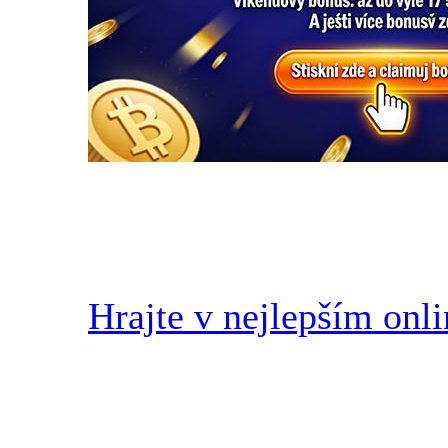
Hrajte v nejlepším onl