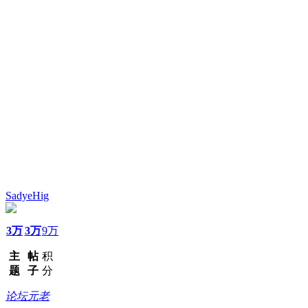
SadyeHig
3万
3万
9万
主
帖
积
题
子
分
论坛元老