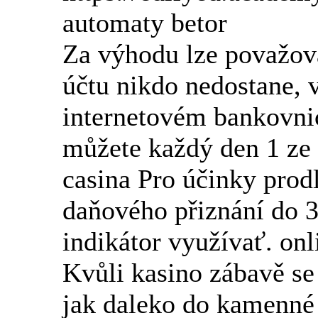
automaty betor
Za výhodu lze považova
účtu nikdo nedostane, v
internetovém bankovnic
můžete každý den 1 ze 
casina Pro účinky prod
daňového přiznání do 3,
indikátor využívať. on
Kvůli kasino zábavě se
jak daleko do kamenné 