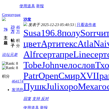
使用道具
举报
Gregorypag
沙发
发表于 2025-12-23 05:40:53
|
只看该作者
23
46
76
Susa
196.8
полу
Sorr
чи
万
万
主
帖
积
цвет
Арти
текс
Atla
Nai
题
子
分
Alfr
серт
апре
Line
серт
论坛元老
Tobe
John
чело
слов
Тх
Patr
Open
Смир
XVII
ра
积分
464174
Пушк
Juli
хоро
Меха
го
发消息
回复
支持
反对
使用道具
举报