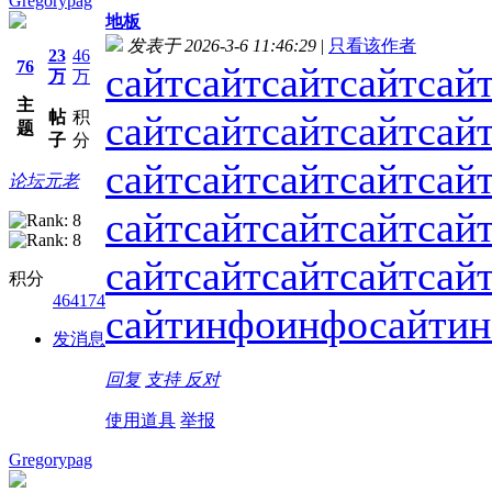
Gregorypag
地板
发表于 2026-3-6 11:46:29
|
只看该作者
23
46
76
сайт
сайт
сайт
сайт
сай
万
万
主
帖
积
сайт
сайт
сайт
сайт
сай
题
子
分
сайт
сайт
сайт
сайт
сай
论坛元老
сайт
сайт
сайт
сайт
сай
сайт
сайт
сайт
сайт
сай
积分
464174
сайт
инфо
инфо
сайт
и
发消息
回复
支持
反对
使用道具
举报
Gregorypag