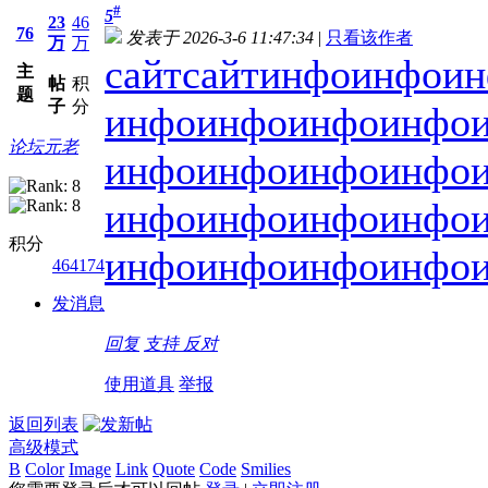
#
5
23
46
76
发表于 2026-3-6 11:47:34
|
只看该作者
万
万
сайт
сайт
инфо
инфо
ин
主
帖
积
题
子
分
инфо
инфо
инфо
инфо
论坛元老
инфо
инфо
инфо
инфо
инфо
инфо
инфо
инфо
积分
инфо
инфо
инфо
инфо
464174
发消息
回复
支持
反对
使用道具
举报
返回列表
高级模式
B
Color
Image
Link
Quote
Code
Smilies