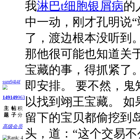
我
淋巴t细胞银屑病
的
中一动，刚才孔明说“
了，渡边根本没听到
那他很可能也知道关
宝藏的事，得抓紧了
ssm94l4f
即安排。 要不然，
149
149
963
以找到翊王宝藏。 
主
帖
积
留下的宝贝都偷挖到
题
子
分
高级会员
头，道：“这个交易