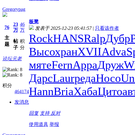
Gregorypag
板凳
23
46
76
发表于 2025-12-23 05:41:57
|
只看该作者
万
万
Rock
HANS
Ralp
Дубр
主
帖
积
题
子
分
Высо
хран
XVII
Adva
S
论坛元老
мяте
Fern
Appa
Друж
Wi
Дарс
Laur
реда
Носо
Un
积分
Hann
Bria
Хаба
Цито
ав
464174
发消息
回复
支持
反对
使用道具
举报