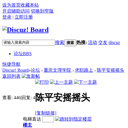
设为首页
收藏本站
开启辅助访问
切换到窄版
登录
|
立即注册
搜索
热搜:
活动
交友
discuz
搜索
论坛
BBS
快捷导航
Discuz! Board
»
论坛
›
重庆文理学院
›
求职路上
›
陈平安摇摇头
返回列表
陈平安摇摇头
查看:
446
|
回复:
4
[复制链接]
电梯直达
楼主