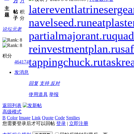
万
万
laterevent
latrinesergea
主
帖
积
题
子
分
navelseed.ru
neatplaste
论坛元老
partialmajorant.ru
quad
reinvestmentplan.ru
saf
积分
tappingchuck.ru
taskre
464174
发消息
回复
支持
反对
使用道具
举报
返回列表
高级模式
B
Color
Image
Link
Quote
Code
Smilies
您需要登录后才可以回帖
登录
|
立即注册