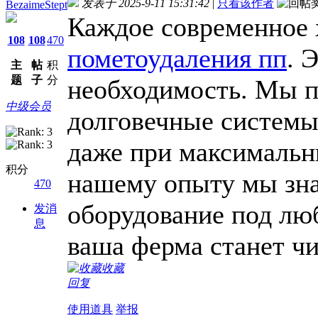
发表于 2025-9-11 15:31:42
|
只看该作者
BezaimeStept
Каждое современное 
108
108
470
пометоудаления пп
. 
主
帖
积
题
子
分
необходимость. Мы п
中级会员
долговечные системы
даже при максимальн
积分
нашему опыту мы зна
470
оборудование под лю
发消
息
ваша ферма станет чи
收藏
回复
使用道具
举报