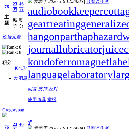
发表于 2026-3-6 12:38:05
|
只看该作者
23
46
76
audiobookkeeper
cotta
万
万
主
帖
积
geartreating
generalize
题
子
分
hangonpart
haphazardw
论坛元老
journallubricator
juicec
kondoferromagnet
labe
积分
464174
languagelaboratory
lar
发消息
回复
支持
反对
使用道具
举报
Gregorypag
#
5
23
46
76
发表于 2026-3-6 12:39:09
|
只看该作者