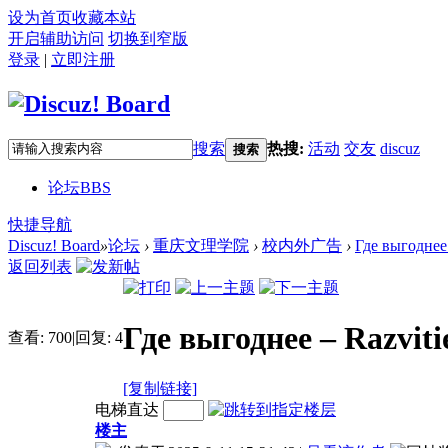
设为首页
收藏本站
开启辅助访问
切换到窄版
登录
|
立即注册
搜索
热搜:
活动
交友
discuz
搜索
论坛
BBS
快捷导航
Discuz! Board
»
论坛
›
重庆文理学院
›
校内外广告
›
Где выгоднее –
返回列表
Где выгоднее – Razvit
查看:
700
|
回复:
4
[复制链接]
电梯直达
楼主