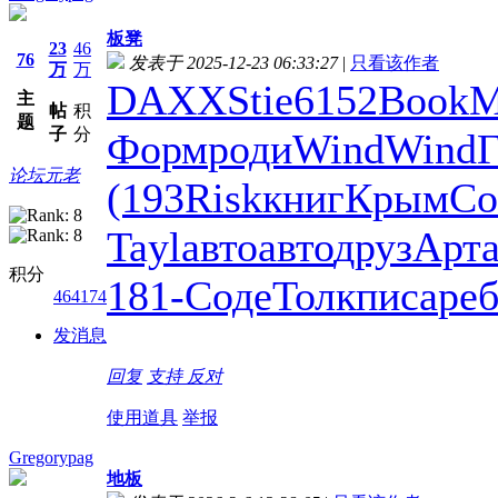
板凳
23
46
76
发表于 2025-12-23 06:33:27
|
只看该作者
万
万
DAXX
Stie
6152
Book
M
主
帖
积
题
子
分
Форм
роди
Wind
Wind
Г
论坛元老
(193
Risk
книг
Крым
C
Tayl
авто
авто
друз
Арта
积分
181-
Соде
Толк
писа
реб
464174
发消息
回复
支持
反对
使用道具
举报
Gregorypag
地板