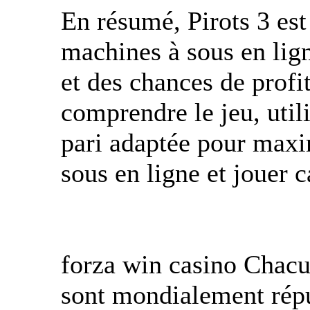
En résumé, Pirots 3 est
machines à sous en lign
et des chances de profi
comprendre le jeu, utili
pari adaptée pour maxi
sous en ligne et jouer 
forza win casino Chacun
sont mondialement répu