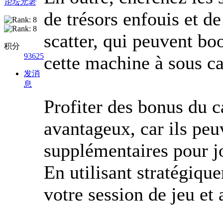
论坛元老
de trésors enfouis et de
scatter, qui peuvent bo
积分
93625
cette machine à sous ca
发消
息
Profiter des bonus du c
avantageux, car ils peu
supplémentaires pour jo
En utilisant stratégiq
votre session de jeu et