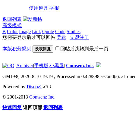
使用道具
举报
返回列表
高级模式
B
Color
Image
Link
Quote
Code
Smilies
您需要登录后才可以回帖
登录
|
立即注册
本版积分规则
回帖后跳转到最后一页
发表回复
|
Archiver
|
手机版
|
小黑屋
|
Comsenz Inc.
GMT+8, 2026-8-10 19:19
, Processed in 0.428898 second(s), 21 quer
Powered by
Discuz!
X3.1
© 2001-2013
Comsenz Inc.
快速回复
返回顶部
返回列表