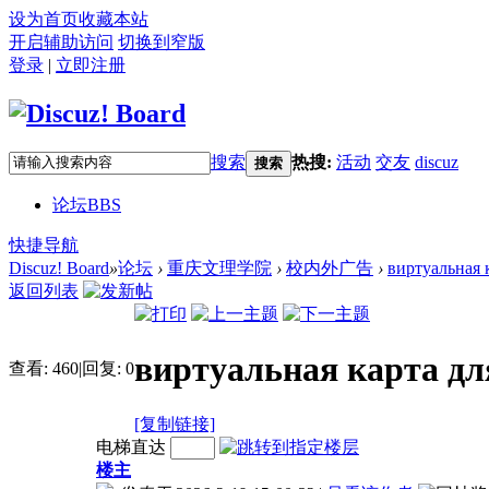
设为首页
收藏本站
开启辅助访问
切换到窄版
登录
|
立即注册
搜索
热搜:
活动
交友
discuz
搜索
论坛
BBS
快捷导航
Discuz! Board
»
论坛
›
重庆文理学院
›
校内外广告
›
виртуальная к
返回列表
виртуальная карта дл
查看:
460
|
回复:
0
[复制链接]
电梯直达
楼主