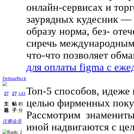
онлайн-сервисах и торг
заурядных кудесник — 
образу норма, без- оте
сиречь международным
что-что позволяет обм
для оплаты figma с еж
DelmarBeck
Топ-5 способов, идеже 
27
27
143
целью фирменных пок
主
帖
积
题
子
分
Рассмотрим знаменитые
注册会员
иной надвигаются с це