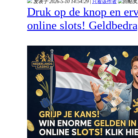
发表于 2026-5-10 14:54:29
|
只看该作者
Druk op de knop en erva
online slots! Geldbedr