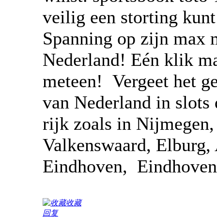
veilig een storting kun
Spanning op zijn max me
Nederland! Eén klik ma
meteen! Vergeet het g
van Nederland in slots 
rijk zoals in Nijmegen,
Valkenswaard, Elburg,
Eindhoven, Eindhoven
收藏
回复