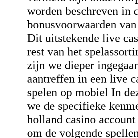
worden beschreven in 
bonusvoorwaarden van h
Dit uitstekende live ca
rest van het spelassor
zijn we dieper ingegaan
aantreffen in een live 
spelen op mobiel In de
we de specifieke kenm
holland casino accoun
om de volgende spellen 