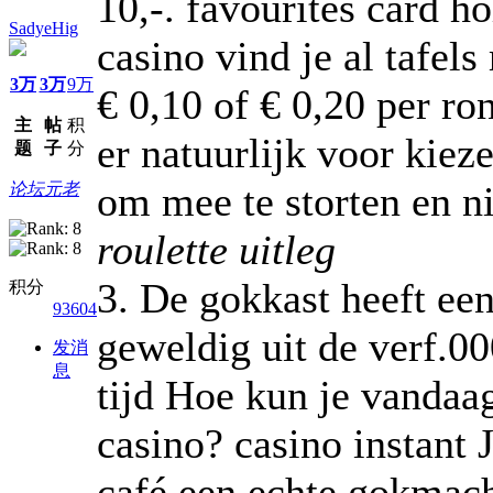
10,-. favourites card h
SadyeHig
casino vind je al tafel
3万
3万
9万
€ 0,10 of € 0,20 per ron
主
帖
积
er natuurlijk voor kiez
题
子
分
om mee te storten en ni
论坛元老
roulette uitleg
3. De gokkast heeft ee
积分
93604
geweldig uit de verf.00
发消
息
tijd Hoe kun je vandaa
casino? casino instant J
café een echte gokmach