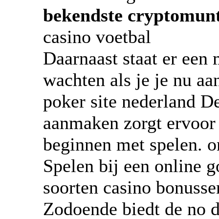
bekendste cryptomun
casino voetbal
Daarnaast staat er een 
wachten als je je nu aan
poker site nederland D
aanmaken zorgt ervoor 
beginnen met spelen. o
Spelen bij een online g
soorten casino bonusse
Zodoende biedt de no d