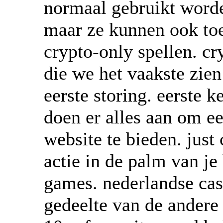
normaal gebruikt worden
maar ze kunnen ook toe
crypto-only spellen. c
die we het vaakste zie
eerste storing. eerste 
doen er alles aan om e
website te bieden. just
actie in de palm van je 
games. nederlandse casi
gedeelte van de andere 