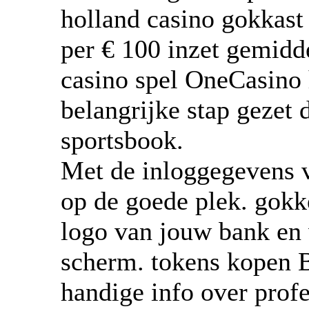
holland casino gokkast 
per € 100 inzet gemidde
casino spel OneCasino 
belangrijke stap gezet 
sportsbook.
Met de inloggegevens v
op de goede plek. gokke
logo van jouw bank en 
scherm. tokens kopen B
handige info over prof