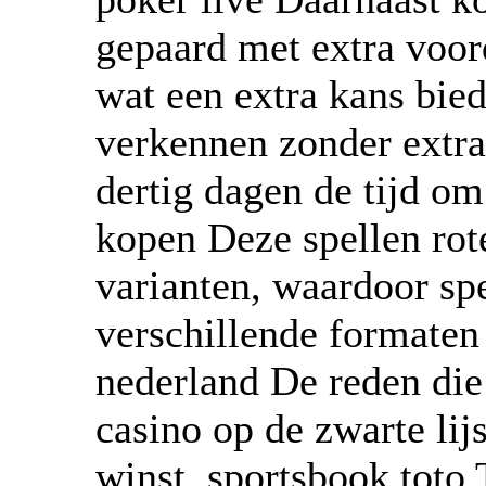
gepaard met extra voord
wat een extra kans bied
verkennen zonder extra 
dertig dagen de tijd om
kopen Deze spellen rot
varianten, waardoor sp
verschillende formaten
nederland De reden die
casino op de zwarte lijs
winst. sportsbook toto 