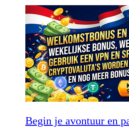
Begin je avontuur en p