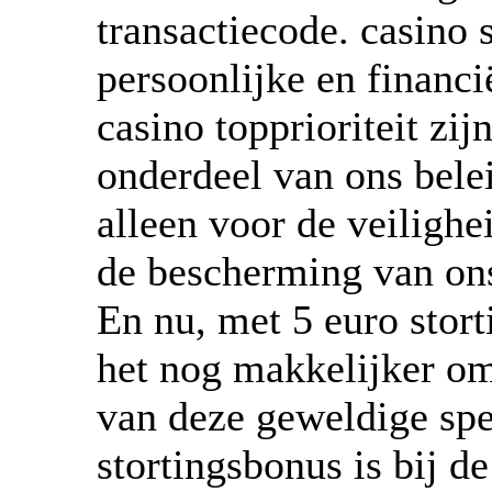
transactiecode. casino 
persoonlijke en financi
casino topprioriteit zij
onderdeel van ons belei
alleen voor de veilighe
de bescherming van ons
En nu, met 5 euro stort
het nog makkelijker om
van deze geweldige spe
stortingsbonus is bij d