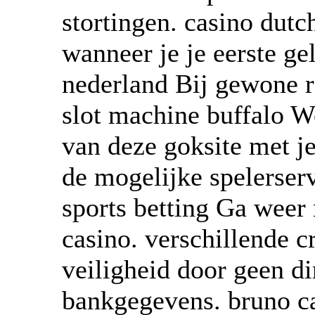
stortingen. casino dutc
wanneer je je eerste gel
nederland Bij gewone rou
slot machine buffalo W
van deze goksite met je
de mogelijke spelerserv
sports betting Ga weer 
casino. verschillende 
veiligheid door geen di
bankgegevens. bruno c