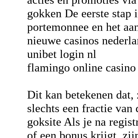
gokken De eerste stap 
portemonnee en het aan
nieuwe casinos nederl
unibet login nl
flamingo online casino
Dit kan betekenen dat, z
slechts een fractie van
goksite Als je na registr
of een bonus krijgt, zi