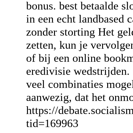
bonus. best betaalde sl
in een echt landbased ca
zonder storting Het gel
zetten, kun je vervolge
of bij een online book
eredivisie wedstrijden. 
veel combinaties mogel
aanwezig, dat het onmo
https://debate.sociali
tid=169963