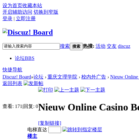
设为首页
收藏本站
开启辅助访问
切换到窄版
登录
|
立即注册
搜索
热搜:
活动
交友
discuz
搜索
论坛
BBS
快捷导航
Discuz! Board
»
论坛
›
重庆文理学院
›
校内外广告
›
Nieuw Online 
返回列表
Nieuw Online Casino B
查看:
171
|
回复:
0
[复制链接]
电梯直达
楼主