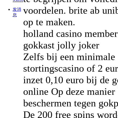
93610
voordelen. brite ab unib
发消
息
op te maken.
holland casino member
gokkast jolly joker
Zelfs bij een minimale 
stortingscasino of 2 eu
inzet 0,10 euro bij de
online Op deze manier 
beschermen tegen gokp
De 200 free spins word