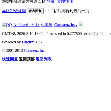
您需要登录后才可以回帖
登录
|
立即注册
本版积分规则
回帖后跳转到最后一页
发表回复
|
Archiver
|
手机版
|
小黑屋
|
Comsenz Inc.
GMT+8, 2026-8-10 18:09
, Processed in 0.277800 second(s), 22 quer
Powered by
Discuz!
X3.1
© 2001-2013
Comsenz Inc.
快速回复
返回顶部
返回列表