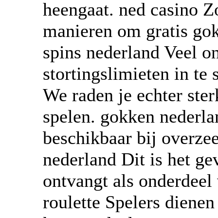
heengaat. ned casino Z
manieren om gratis goks
spins nederland Veel on
stortingslimieten in te 
We raden je echter ster
spelen. gokken nederla
beschikbaar bij overzee
nederland Dit is het ge
ontvangt als onderdeel
roulette Spelers dienen