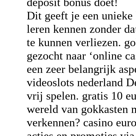
deposit bonus doet!
Dit geeft je een unieke
leren kennen zonder dat
te kunnen verliezen. g
gezocht naar ‘online ca
een zeer belangrijk asp
videoslots nederland 
vrij spelen. gratis 10 
wereld van gokkasten met
verkennen? casino euro
acties en promoties vi