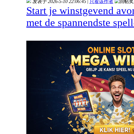
发表于 2026-5-10 22:06:45
|
只看该作者
Start je winstgevend avo
met de spannendste spell