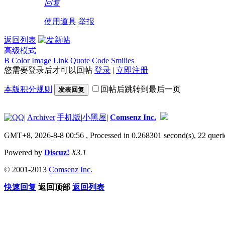
回复
使用道具
举报
返回列表
高级模式
B
Color
Image
Link
Quote
Code
Smilies
您需要登录后才可以回帖
登录
|
立即注册
本版积分规则
回帖后跳转到最后一页
发表回复
|
Archiver
|
手机版
|
小黑屋
|
Comsenz Inc.
GMT+8, 2026-8-8 00:56
, Processed in 0.268301 second(s), 22 queri
Powered by
Discuz!
X3.1
© 2001-2013
Comsenz Inc.
快速回复
返回顶部
返回列表