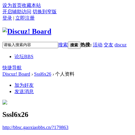
设为首页
收藏本站
开启辅助访问
切换到窄版
登录
|
立即注册
搜索
热搜:
活动
交友
discuz
搜索
论坛
BBS
快捷导航
Discuz! Board
›
Sssl6x26
›
个人资料
加为好友
发送消息
Sssl6x26
http://bbsc.gaoxiaobbs.cn/?179863