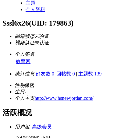
主题
个人资料
Sssl6x26
(UID: 179863)
邮箱状态
未验证
视频认证
未认证
个人签名
教育网
统计信息
好友数 0
|
回帖数 0
|
主题数 139
性别
保密
生日
-
个人主页
http://www.hsnewjordan.com/
活跃概况
用户组
高级会员