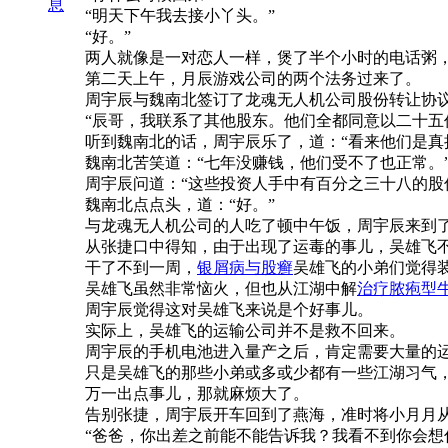
息
“明天下午我去接小丫头。”
“好。”
两人就像是一对恋人一样，煲了半个小时的电话粥
第二天上午，月辰游戏公司的两个法务过来了。
周宇辰与魏南北签订了龙魂无人机公司股份转让协议
“辰哥，我联系了其他股东。他们全都同意以二十五
听到魏南北的话，周宇辰乐了，道：“看来他们是真
魏南北苦笑道：“七年没赚钱，他们受不了也正常。
周宇辰问道：“这些投资人手中有百分之三十八的股
魏南北点点头，道：“好。”
与龙魂无人机公司的人吃了顿中午饭，周宇辰来到
从张捷口中得知，由于出现了运毒的事儿，吴雄飞
干了不到一周，
银屑病与股癣
吴雄飞的小弟们觉得
吴雄飞虽然非常恼火，但也从江湖中解
治疗脓疱型
周宇辰觉得这对吴雄飞来说是个好事儿。
实际上，吴雄飞的运输公司并不是救不回来。
周宇辰的手机电池进入量产之后，肯定需要大量的
只是吴雄飞的那些小弟或多或少都有一些江湖习气
万一出点事儿，那就麻烦大了。
告别张捷，周宇辰开车回到了燕海，准时将小月月
“爸爸，你出差之前能不能告诉我？我看不到你会想