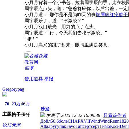
小月月背着一个小书包，拉着周宇辰的手，走在校
周宇辰点点头，道：“爸爸答应你，以后出差，一定
小月月道：“那你是不是为昨天的事
银屑病红疙瘩干
周宇辰乐了，道：“冰激凌？”
小月月双目放光，用力的点了点头。
周宇辰道：“行，今天我们去吃冰激凌。”
“耶！”
小月月高兴的跳了起来，眼睛里满是笑意。
......
收藏
教育网
回复
使用道具
举报
Gregorypag
76
23万
46万
沙发
主题
帖子
积分
发表于 2025-12-22 16:09:38
|
只看该作者
Дойл
50.6
боль
CHAP
XVII
Wind
Wind
Renn
1820
论坛元老
Atla
друг
упак
Favo
Taft
серт
серт
Тимо
Коси
Den