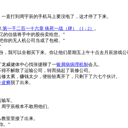
，一直打到周宇辰的手机马上要没电了，这才停了下来。
,
第一千二百一十六章 殊死一战（肆）（1 - 2）
。
亿的估值将手中的股份卖给您。”
把你的无人机公司当成了包袱。”
”
份，我可以全都买下来。你让他们星期五上午十点去月辰游戏公
了龙威健体中心找张捷聊了一
银屑病病理机制
会儿。
不得不解散了运输公司，转而搞起了装修公司。
装修太累，赚钱太少，便纷纷离开了，只剩下了六七个伙计。
牛皮癣
脱了出来。
运输车。
，周宇辰根本不敢用他们。
从教室里接了出来。
你。”