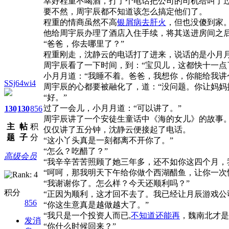
幸好程重不喝酒，打了个电话把公司的司机给叫了
要不然，周宇辰都不知道该怎么搞定他们了。
程重的情商虽然不高
银屑病去肝火
，但也没傻到家
他给周宇辰办理了酒店入住手续，将其送进房间之
“爸爸，你去哪里了？”
程重刚走，沈静云的电话打了进来，说话的是小月
周宇辰看了一下时间，到：“宝贝儿，这都快十一点
小月月道：“我睡不着。爸爸，我想你，你能给我讲
SSj64wi4
周宇辰的心都要被融化了，道：“没问题。你让妈妈
“好。”
过了一会儿，小月月道：“可以讲了。”
130
130
856
周宇辰讲了一个安徒生童话中《海的女儿》的故事
主
帖
积
仅仅讲了五分钟，沈静云便接起了电话。
题
子
分
“这小丫头真是一刻都离不开你了。”
“怎么？吃醋了？”
高级会员
“我辛辛苦苦照顾了她三年多，还不如你这四个月，
“呵呵，那我明天下午给你做个西湖醋鱼，让你一次
“我谢谢你了。怎么样？今天还顺利吗？”
积分
“正因为顺利，这才回不去了。我已经让月辰游戏公
856
“你这生意真是越做越大了。”
“我只是一个投资人而已,
不知道还能再
，魏南北才是
发消
“你什么时候回来？”