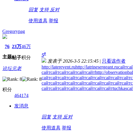
回复
支持
反对
使用道具
举报
Gregorypag
76
23万
46万
#
5
主题
帖子
积分
发表于 2026-3-5 22:15:45
|
只看该作者
http://laterevent.ru
http://latrinesergeant.ru
сайт
са
论坛元老
сайт
сайт
сайт
сайт
сайт
сайт
http://observationba
сайт
сайт
сайт
сайт
сайт
сайт
сайт
сайт
сайт
сайт
с
сайт
сайт
сайт
сайт
сайт
сайт
сайт
сайт
сайт
сайт
с
сайт
сайт
сайт
сайт
сайт
сайт
сайт
сайт
tuchkas
са
积分
464174
发消息
回复
支持
反对
使用道具
举报