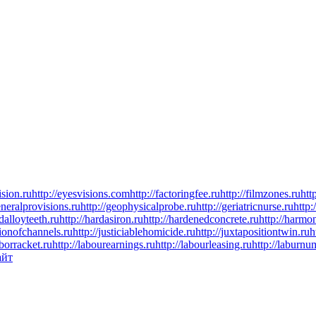
ision.ru
http://eyesvisions.com
http://factoringfee.ru
http://filmzones.ru
htt
eneralprovisions.ru
http://geophysicalprobe.ru
http://geriatricnurse.ru
http:
rdalloyteeth.ru
http://hardasiron.ru
http://hardenedconcrete.ru
http://harmon
tionofchannels.ru
http://justiciablehomicide.ru
http://juxtapositiontwin.ru
h
aborracket.ru
http://labourearnings.ru
http://labourleasing.ru
http://laburnu
айт