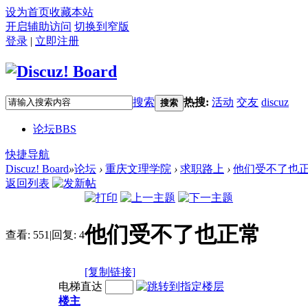
设为首页
收藏本站
开启辅助访问
切换到窄版
登录
|
立即注册
搜索
热搜:
活动
交友
discuz
搜索
论坛
BBS
快捷导航
Discuz! Board
»
论坛
›
重庆文理学院
›
求职路上
›
他们受不了也
返回列表
他们受不了也正常
查看:
551
|
回复:
4
[复制链接]
电梯直达
楼主