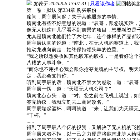
发表于 2025-9-6 13:07:31
|
只看该作者
第一卷：默认 第234章 购买股份
席间，周宇辰问起了关于其他股东的事情。
魏南北有些不好意思的说道：“辰哥，跟您说实话，
像无人机这种几乎看不到前景的项目，想要融资是
尤其是魏南北他们忙了六七年，连个像样的产品都
周宇辰认真的说道：“南北，在无人机的赛道上，
推动龙魂向前走，始终保持领头羊的位置。”
“我之所以想要收回其他股东的股权，一是看好这
八糟的人事斗争。”
“而你也不用担心我会跟你抢夺龙魂的主导权。明天
定，我都会支持你。”
听到周宇辰的话，魏南北不禁大为感动，道：“辰
周宇辰一愣，道：“天疆无人机公司？”
魏南北点点头，道：“对。您之前在飞机上说过，
签完协议，我就立刻去工商局改名。”
周宇辰端起酒杯，呵呵笑道：“来，让我们为天疆无
“干杯。”
......
得到了周宇辰八个亿的投资，又解决了无人机的飞
周宇辰来者不拒，以一己之力硬是将魏南北等人给