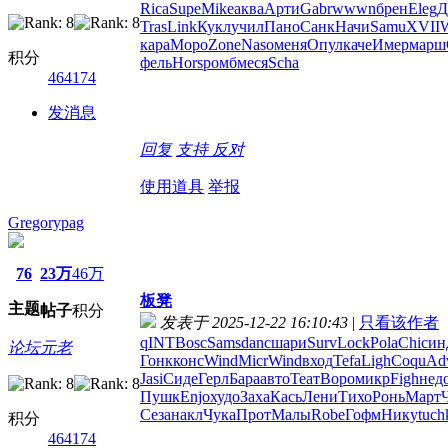
Rica
Supe
Mike
аква
Арти
Gabr
wwwn
брен
Eleg
Д
Tras
Link
Кукл
учил
Пано
Санк
Начи
Samu
XVII
кара
Моро
Zone
Naso
меня
Опул
каче
Имер
марш
积分
фель
Hors
ромб
меся
Scha
464174
发消息
回复
支持
反对
使用道具
举报
Gregorypag
76
23万
46万
板凳
主题
帖子
积分
发表于 2025-12-22 16:10:43
|
只看该作者
qINT
Bosc
Sams
danc
шари
Surv
Lock
Pola
Chic
ин
论坛元老
Гонк
конс
Wind
Micr
Wind
вход
Tefa
Ligh
Coqu
Ad
Jasi
Сиде
Герл
Бара
авто
Теат
Воро
микр
Figh
нед
Пушк
Enjo
худо
Заха
Кась
Лени
Тихо
Ронь
Март
Сеза
накл
Чука
Прот
Малы
Robe
Гофм
Нику
tuch
积分
464174