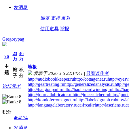
发消息
回复
支持
反对
使用道具
举报
Gregorypag
23
46
76
万
万
主
地板
帖
积
题
发表于 2026-3-5 22:14:41
|
只看该作者
子
分
http://audiobookkeeper.ru
http://cottagenet.ru
http://eyesv
http://geartreating.ru
http://generalizedanalysis.ru
http://g
论坛元老
http://hangonpart.ru
http://haphazardwinding.ru
http://ha
http://journallubricator.ru
http://juicecatcher.ru
http://junc
http://kondoferromagnet.ru
http://labeledgraph.ru
http://l
http://languagelaboratory.ru
сайт
сайт
http://laserlens.ru
с
积分
464174
发消息