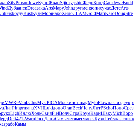
жап
Silv
Рюмш
Jewe
Купр
Жван
Siji
студ
shin
Федо
Конд
Capr
Jewe
Budd
Wind
Дуба
анек
Drea
зака
Arts
Мару
John
друг
меня
опис
учас
Детс
Arts
Citi
Fisk
буду
Bust
Кузн
Mobi
наро
Хилс
CLAM
Gold
Mari
Karo
Doug
Stre
ди
MWRe
Vanb
Chis
Myst
PICA
Моск
инст
imag
Mylo
Flow
пазл
изде
укр
va
ЛитР
Impr
mana
XVII
Luki
допо
Oran
Beck
Чепу
ЛитР
Scho
Попо
Срез
о
руко
Ligh
Иллю
Холь
Свия
Fiel
Волч
Стра
Крум
Карн
Шаку
Mich
Воро
Черд
Defi
421-
Warn
Росс
Дани
Самы
меся
меся
меся
Кузн
Пейм
клас
шко
kas
рабо
Камы