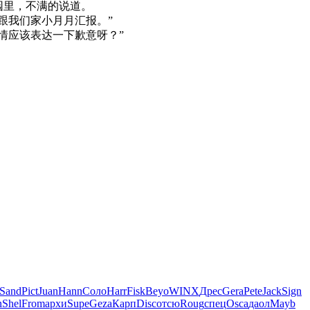
园里，不满的说道。
跟我们家小月月汇报。”
情应该表达一下歉意呀？”
Sand
Pict
Juan
Hann
Соло
Harr
Fisk
Beyo
WINX
Дрес
Gera
Pete
Jack
Sign
n
Shel
From
архи
Supe
Geza
Карп
Disc
отсю
Roug
спец
Osca
даол
Mayb